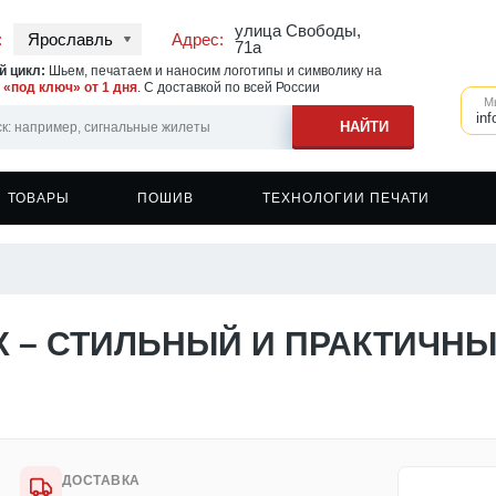
улица Свободы,
:
Ярославль
Адрес:
71а
 цикл:
Шьем, печатаем и наносим логотипы и символику на
у
«под ключ» от 1 дня
. С доставкой по всей России
М
inf
ТОВАРЫ
ПОШИВ
ТЕХНОЛОГИИ ПЕЧАТИ
ь на ветровках
овки
Швейное производство
Печать на сигнальных жилетах
Бейсболки
ь на одежде
овки с капюшоном
Печать на спортивной одежде
Фартуки
ь на фартуках
шоты
Печать на головных уборах
Кружки
Х – СТИЛЬНЫЙ И ПРАКТИЧНЫ
ь на спецодежде
еры
Печать на касках
Сумки и шоперы
вки
Наклейки
вки с капюшоном
ДОСТАВКА