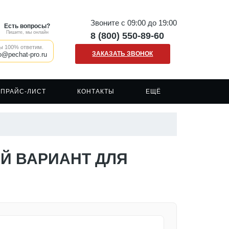
Звоните с 09:00 до 19:00
Есть вопросы?
Пишите, мы онлайн
8 (800) 550-89-60
ы 100% ответим.
ЗАКАЗАТЬ ЗВОНОК
o@pechat-pro.ru
ПРАЙС-ЛИСТ
КОНТАКТЫ
ЕЩЁ
Наши клиенты
Печать на сумках шопперах
Сигнальные жилеты
Отзывы о нашей компании
Печать на кружках
Сигнальная одежда
Вакансии
Печать на ткани/крое
Спецодежда
Й ВАРИАНТ ДЛЯ
FAQ
Печать логотипа
Рабочая форма
Каски